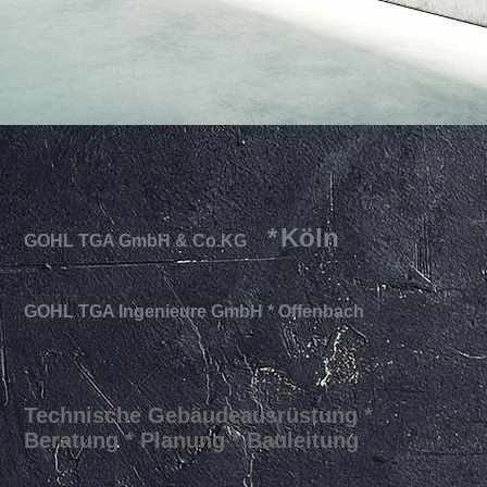
Jobs
Impressum & Datenschutz
*
Köln
GOHL TGA GmbH & Co.KG
GOHL TGA Ingenieure GmbH * Offenbach
Technische Gebäudeausrüstung *
Beratung * Planung * Bauleitung