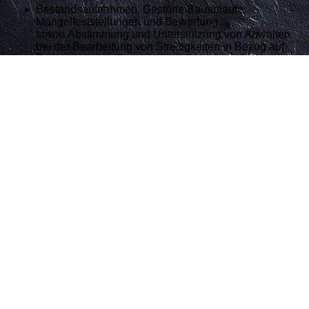
Bestandsaufnahmen, Gestörte Bauabläufe,
Mangelfeststellungen und Bewertung
sowie
Abstimmung und Unterstützung von Anwälten
bei der Bearbeitung von Streitigkeiten in Bezug auf
Bauausführung, Terminablauf, Planung etc.
Technische Mieterkoordination und Mieterplanung
Projektsteuerung TGA einschließlich der
Planungsprozesse, Management von
Krisensituation
Due Diligences bei Ankauf oder anderen
Zielsetzungen
Örtliche Bauleitung bei Großprojekten