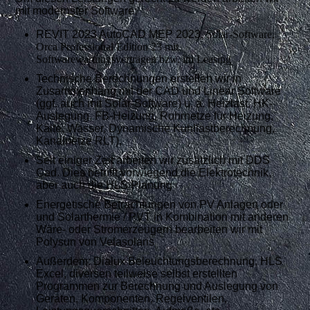
mit modernster Software:
REVIT 2023 AutoCAD MEP 2023
, Solar-Software,
Orca Professional Edition 23 mit
Softwarewartungsverträgen bzw. im Leasing
Technische Berechnungen erstellen wir in
Zusammenhang mit der CAD und Linear Software
(ggf. auch mit Solar-Software) u. a. Heizlast, HK-
Auslegung, FB-Heizung, Rohrnetze für Heizung,
Kälte, Wasser, Dynamische Kühllastberechnung,
Kanalnetze RLT),
Seit einiger Zeit arbeiten wir zusätzlich mit DDS
Cad. Dies betrifft vorwiegend die Elektrotechnik,
aber auch die HLS Planung
Energetische Betrachtungen von PV Anlagen oder
und Solarthermie / PVT in Kombination mit anderen
Wäre- oder Stromerzeugern bearbeiten wir mit
Polysun von Velasolaris
Außerdem: Dialux Beleuchtungsberechnung, HLS
Excel, diversen teilweise selbst erstellten
Programmen zur Berechnung und Auslegung von
Geräten, Komponenten, Regelventilen,