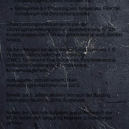
Leistungsquerschnitten, Aufmaße, etc.
Messgeräte zur Erfassung von Temperatur, Feuchte,
Schallpegel und Beleuchtungsstärke
Unser Leistungsspektrum reicht von der
Grundlagenermittlung bis zur Objektbetreuung für alle
Kostengruppen der TGA und geht teilweise auch darüber
hinaus.
Gerne erbringen wir auch weitere Leistungen wie z. B.
Technisch-Wirtschaftliches Controlling
(TWC),
Technische Due Diligences, Projektsteuerung,
technische Beratung bei Rechtsstreiten,
Krisenmanagement.
Auftraggeber sind im wesentlichen
Immobiliengesellschaften und GU`s.
Bereits seit 6 Jahren arbeiten wir nach der Building
Information Modeling (BIM) Systematik.
Neben den üblichen Aufgaben aus dem Bereich der
HOAI haben sich langjährig folgende Schwerpunkte
gebildet: